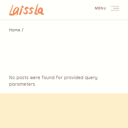
Skip
to
MENU
the
content
Home
No posts were found for provided query
parameters.