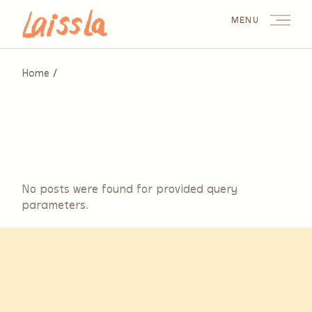
Skip
to
MENU
the
content
Home
No posts were found for provided query
parameters.